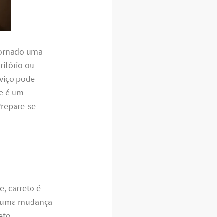
 tornado uma
ritório ou
rviço pode
ue é um
Prepare-se
e, carreto é
de uma mudança
eto