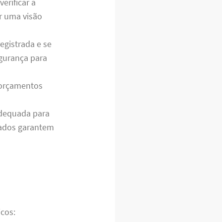
verificar a
r uma visão
egistrada e se
egurança para
 orçamentos
adequada para
pados garantem
icos: