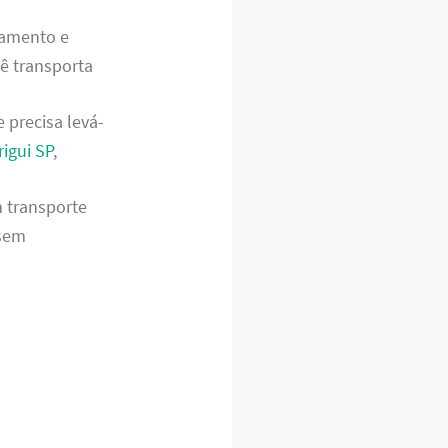
tamento e
cê transporta
 precisa levá-
igui SP
,
m transporte
 sem