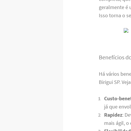
geralmente é u
Isso torna o 
Benefícios d
Há vários ben
Birigui SP. Ve
Custo-benef
já que envo
Rapidez
: D
mais ágil, o