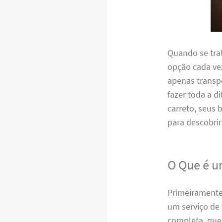
Quando se tra
opção cada vez
apenas transpo
fazer toda a d
carreto, seus 
para descobrir
O Que é u
Primeiramente,
um serviço de
completa, que