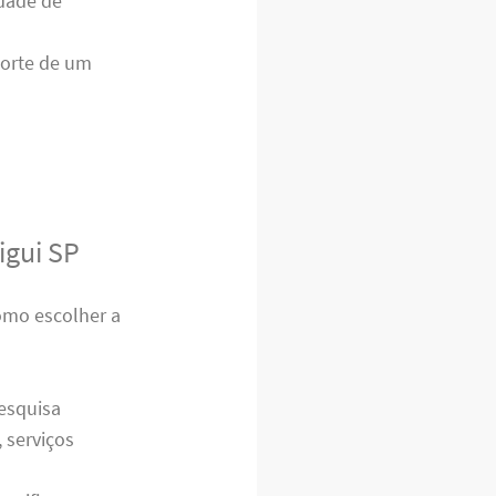
idade de
porte de um
igui SP
como escolher a
esquisa
 serviços