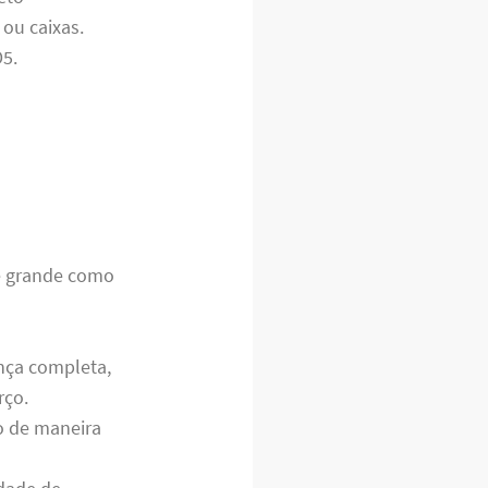
ou caixas.
D5.
de grande como
nça completa,
rço.
o de maneira