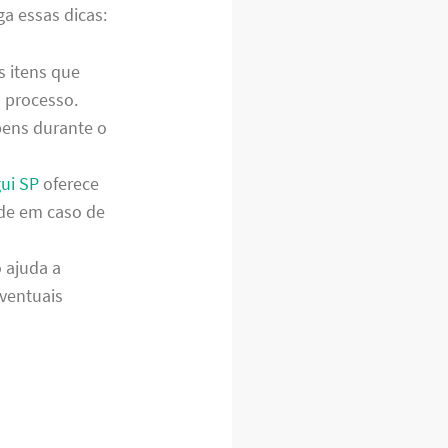
ga essas dicas:
s itens que
o processo.
bens durante o
gui SP
oferece
ade em caso de
 ajuda a
eventuais