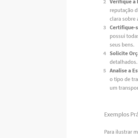
Verifique a
reputação d
clara sobre 
Certifique-
possui toda
seus bens.
Solicite Or
detalhados. 
Analise a E
o tipo de t
um transpor
Exemplos Prá
Para ilustrar 