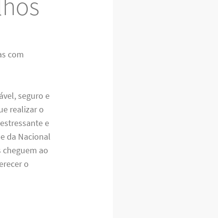
lhos
ças com
ável, seguro e
e realizar o
 estressante e
pe da Nacional
ens cheguem ao
erecer o