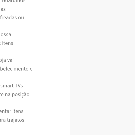
– Guarulhos
 as
freadas ou
Nossa
 itens
ja vai
abelecimento e
 smart TVs
e na posição
ntar itens
ra trajetos