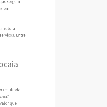
 que exigem
ns em
strutura
erviços. Entre
ocaia
no resultado
caia?
valor que