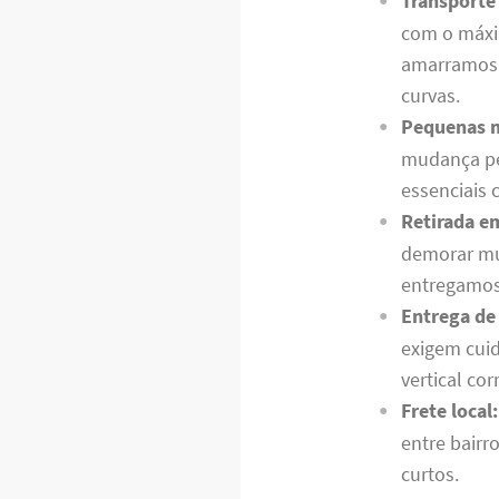
Transporte
com o máxi
amarramos c
curvas.
Pequenas 
mudança pe
essenciais 
Retirada em
demorar mui
entregamos
Entrega de
exigem cui
vertical cor
Frete local:
entre bairr
curtos.