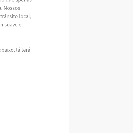
e. Nossos
rânsito local,
em suave e
baixo, lá terá