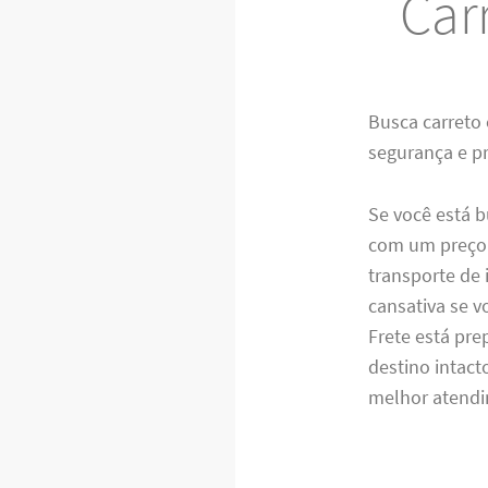
Car
Busca carreto
segurança e p
Se você está 
com um preço j
transporte de 
cansativa se v
Frete está pre
destino intac
melhor atendim