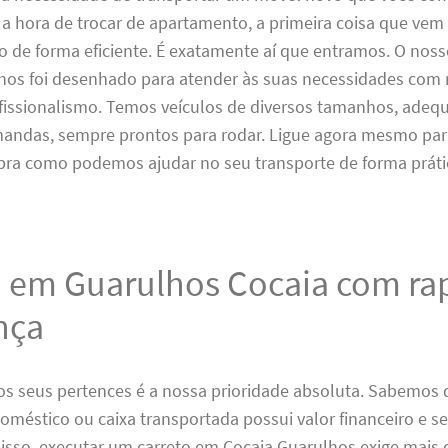
a hora de trocar de apartamento, a primeira coisa que vem
o de forma eficiente. É exatamente aí que entramos. O noss
hos foi desenhado para atender às suas necessidades com
ofissionalismo. Temos veículos de diversos tamanhos, adeq
mandas, sempre prontos para rodar. Ligue agora mesmo par
ra como podemos ajudar no seu transporte de forma práti
o em Guarulhos Cocaia com ra
nça
os seus pertences é a nossa prioridade absoluta. Sabemos
oméstico ou caixa transportada possui valor financeiro e s
 isso, executar um carreto em Cocaia Guarulhos exige mais