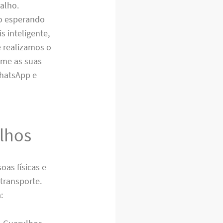
balho.
ro esperando
s inteligente,
 realizamos o
ome as suas
WhatsApp e
ulhos
as físicas e
transporte.
: