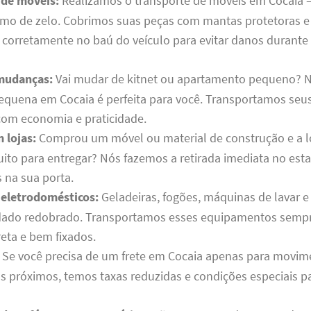
 de móveis:
Realizamos o transporte de móveis em Cocaia 
mo de zelo. Cobrimos suas peças com mantas protetoras e
orretamente no baú do veículo para evitar danos durante 
mudanças:
Vai mudar de kitnet ou apartamento pequeno? 
quena em Cocaia é perfeita para você. Transportamos seus
com economia e praticidade.
 lojas:
Comprou um móvel ou material de construção e a lo
to para entregar? Nós fazemos a retirada imediata no est
 na sua porta.
 eletrodomésticos:
Geladeiras, fogões, máquinas de lavar e
dado redobrado. Transportamos esses equipamentos sempr
reta e bem fixados.
Se você precisa de um frete em Cocaia apenas para movime
os próximos, temos taxas reduzidas e condições especiais pa