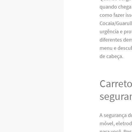
quando chega 
como fazer iss
Cocaia/Guarul
urgência e pr
diferentes de
menu e descub
de cabeça.
Carret
segura
A segurança d
móvel, eletrod
para você. Por