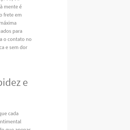
 à mente é
o frete em
 máxima
uados para
a o contato no
ca e sem dor
pidez e
 que cada
entimental
 do que apenas