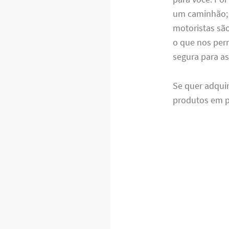
um caminhão; e
motoristas são
o que nos perm
segura para a
Se quer adquir
produtos em p