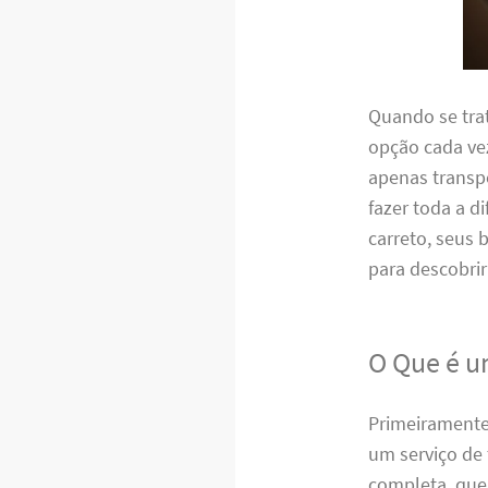
Quando se tra
opção cada vez
apenas transpo
fazer toda a d
carreto, seus 
para descobrir
O Que é u
Primeiramente,
um serviço de
completa, que