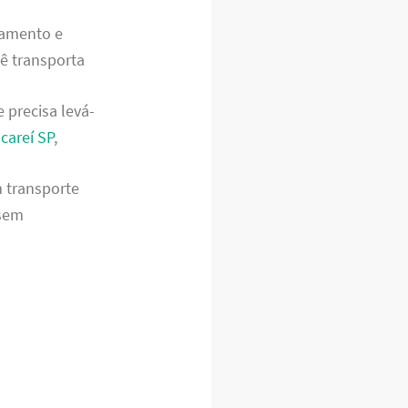
tamento e
cê transporta
 precisa levá-
careí SP
,
m transporte
 sem