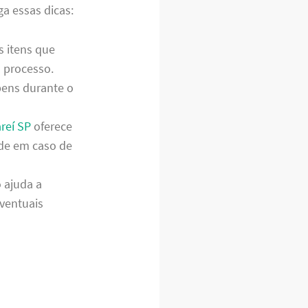
ga essas dicas:
s itens que
o processo.
bens durante o
reí SP
oferece
ade em caso de
 ajuda a
eventuais