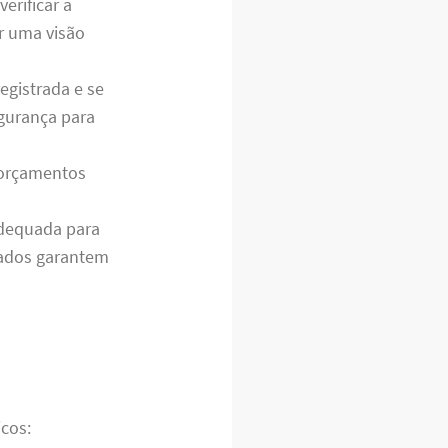
verificar a
r uma visão
egistrada e se
egurança para
 orçamentos
adequada para
pados garantem
icos: