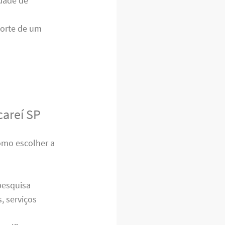
idade de
porte de um
careí SP
como escolher a
pesquisa
, serviços