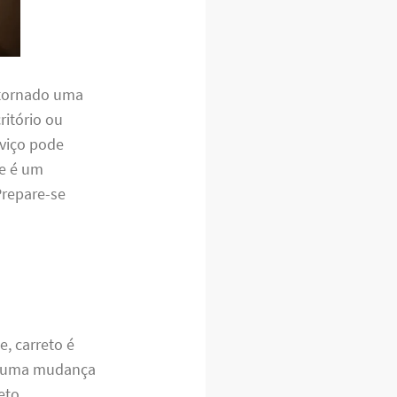
 tornado uma
ritório ou
rviço pode
ue é um
Prepare-se
e, carreto é
de uma mudança
eto