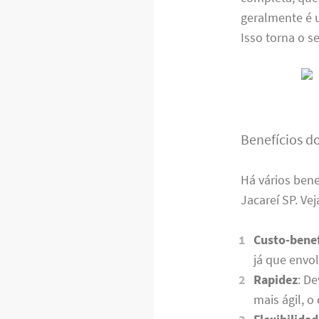
geralmente é u
Isso torna o 
Benefícios d
Há vários ben
Jacareí SP. Ve
Custo-benef
já que envo
Rapidez
: D
mais ágil, o