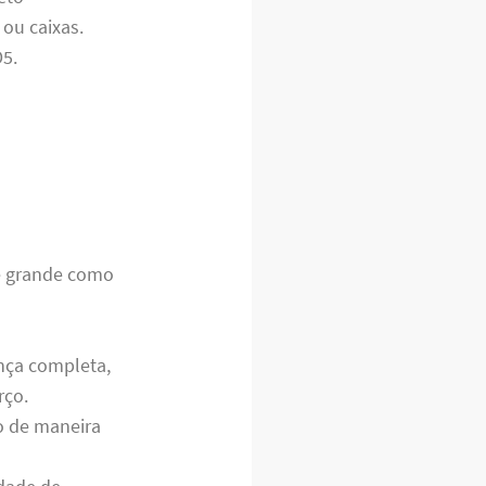
ou caixas.
D5.
de grande como
nça completa,
rço.
o de maneira