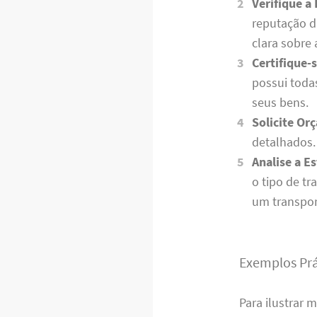
Verifique a
reputação d
clara sobre 
Certifique-
possui toda
seus bens.
Solicite Or
detalhados. 
Analise a E
o tipo de t
um transpor
Exemplos Prá
Para ilustrar 