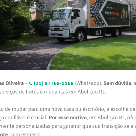
s Oliveira
–
(21) 97768-1168
(Whatsapp).
Sem dúvida
, 
serviços de fretes e mudanças em Abolição RJ.
a de mudar para uma nova casa ou escritório, a escolha de
a confiável é crucial.
Por esse motivo
, em Abolição RJ, of
mente personalizadas para garantir que sua transição seja 
ente
, sem estresse.