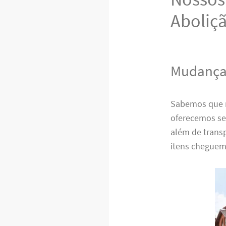
Aboliç
Mudanças
Sabemos que 
oferecemos s
além de trans
itens cheguem