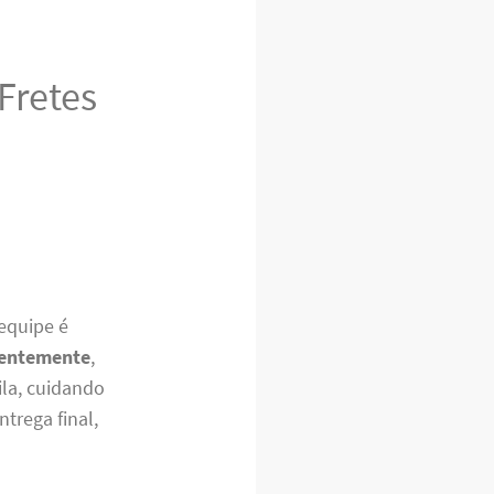
Fretes
equipe é
entemente
,
la, cuidando
trega final,