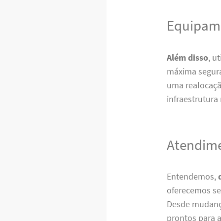
Equipame
Além disso
, u
máxima segura
uma realocaç
infraestrutura
Atendime
Entendemos,
oferecemos ser
Desde mudança
prontos para 