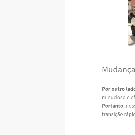
Mudanças
Por outro lad
minucioso e ef
Portanto
, no
transição rápi