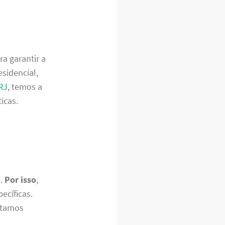
a garantir a
sidencial,
RJ
, temos a
icas.
s.
Por isso
,
ecíficas.
estamos