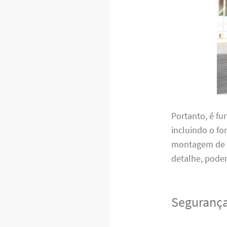
Portanto, é f
incluindo o f
montagem de m
detalhe, pode
Segurança