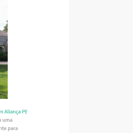
m Aliança PE
em uma
nte para