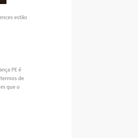
tences estão
ança PE é
 termos de
om que o