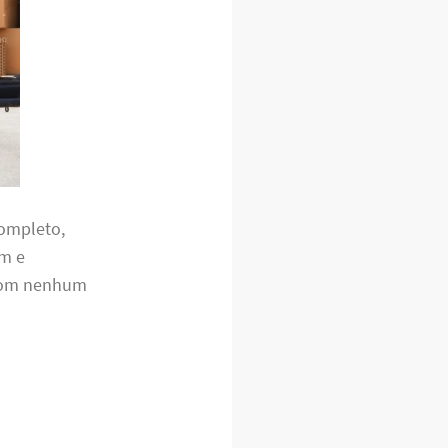
completo,
em e
 com nenhum