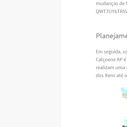
mudanças de l
QWT7UY6TR5V
Planejame
Em seguida, u
Calçoene AP é
realizam uma 
dos itens até 