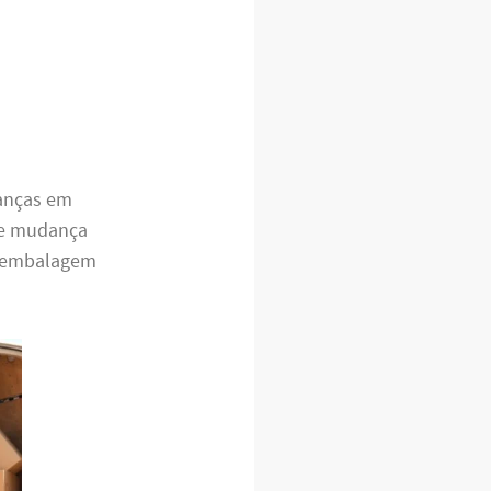
danças em
e mudança
a embalagem