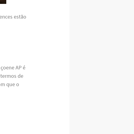
tences estão
lçoene AP é
 termos de
om que o