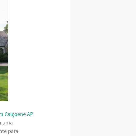
em Calçoene AP
em uma
nte para