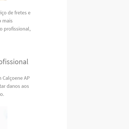
ço de fretes e
o mais
o profissional,
fissional
em Calçoene AP
itar danos aos
o.