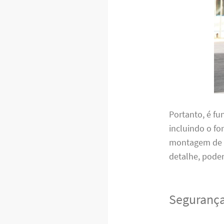
Portanto, é f
incluindo o f
montagem de m
detalhe, pode
Segurança