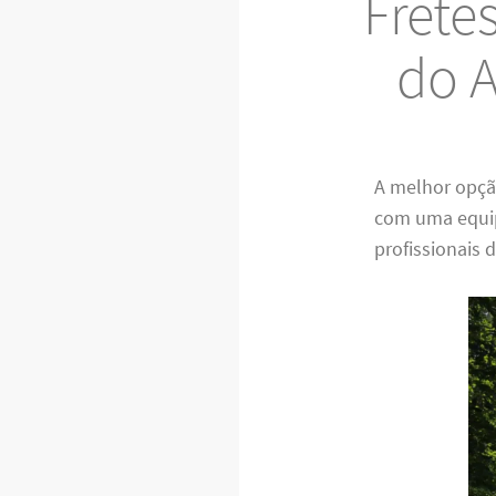
Frete
do A
A melhor opç
com uma equip
profissionais 