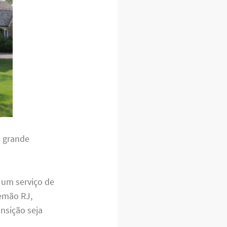
a grande
 um serviço de
emão RJ,
nsição seja