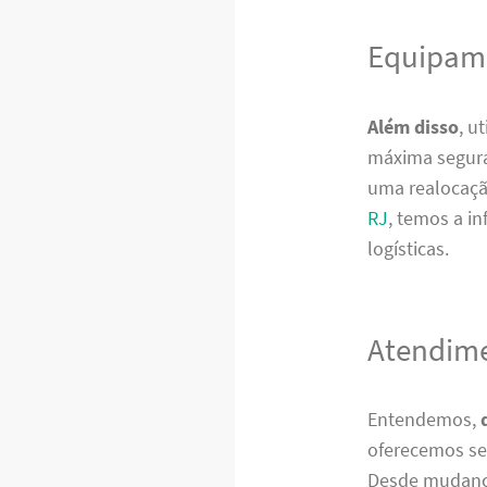
Equipame
Além disso
, u
máxima segura
uma realocaç
RJ
, temos a i
logísticas.
Atendime
Entendemos,
oferecemos ser
Desde mudança