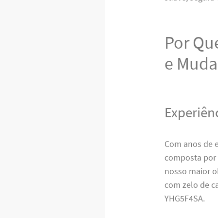
Por Que
e Muda
Experiên
Com anos de e
composta por 
nosso maior o
com zelo de ca
YHG5F4SA.