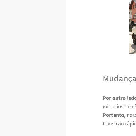
Mudanças
Por outro lad
minucioso e ef
Portanto
, no
transição rápi