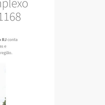
mplexo
-1168
o RJ
conta
as e
região.