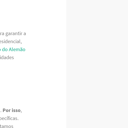
a garantir a
sidencial,
o do Alemão
sidades
s.
Por isso
,
ecíficas.
estamos