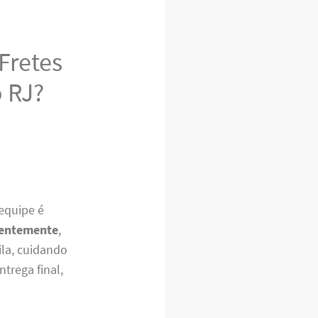
Fretes
 RJ?
equipe é
entemente
,
la, cuidando
trega final,