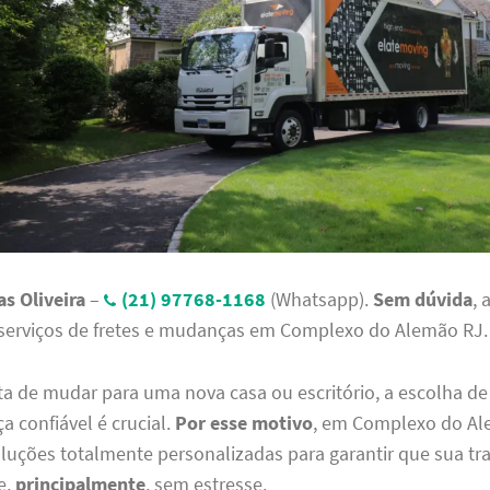
s Oliveira
–
(21) 97768-1168
(Whatsapp).
Sem dúvida
, 
 serviços de fretes e mudanças em Complexo do Alemão RJ.
a de mudar para uma nova casa ou escritório, a escolha de
a confiável é crucial.
Por esse motivo
, em Complexo do Al
luções totalmente personalizadas para garantir que sua tra
e,
principalmente
, sem estresse.