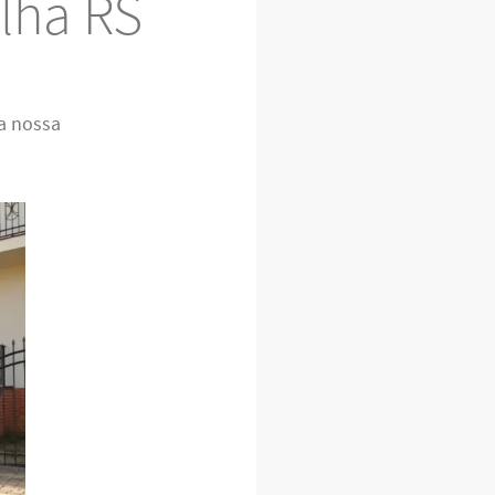
lha RS
a nossa