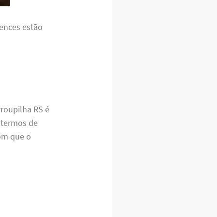
tences estão
roupilha RS é
 termos de
om que o