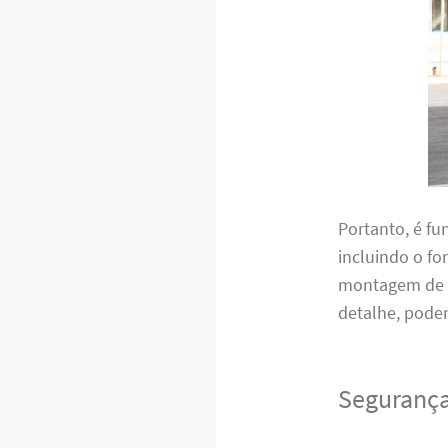
Portanto, é f
incluindo o f
montagem de m
detalhe, pode
Segurança