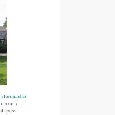
em Farroupilha
ar em uma
nte para