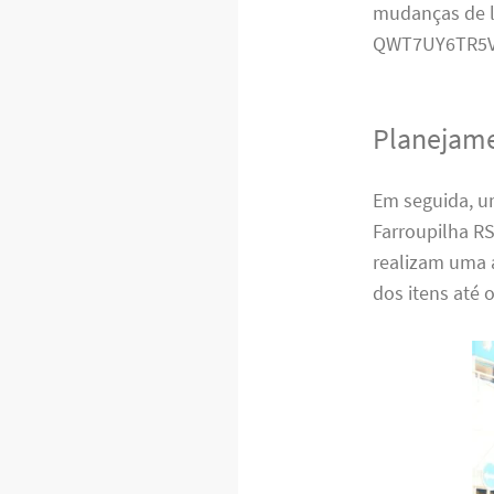
mudanças de l
QWT7UY6TR5V
Planejame
Em seguida, u
Farroupilha RS
realizam uma 
dos itens até 