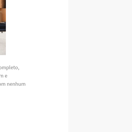
completo,
em e
 com nenhum