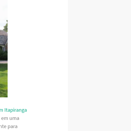
m Itapiranga
ar em uma
nte para