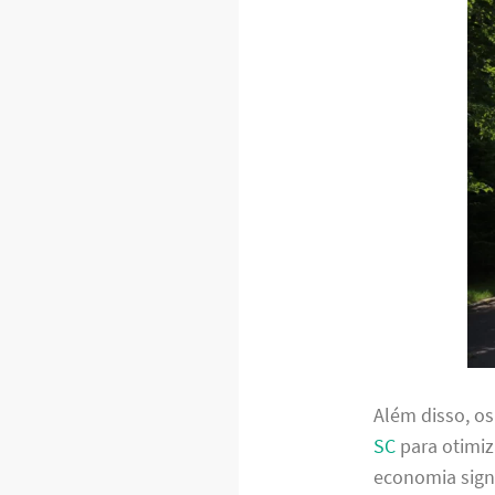
Além disso, o
SC
para otimiz
economia signi