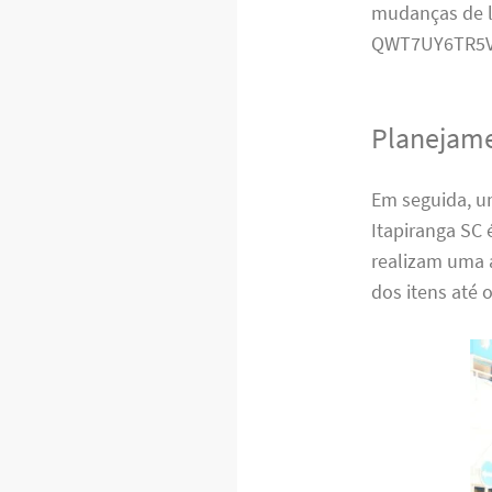
mudanças de l
QWT7UY6TR5V
Planejame
Em seguida, u
Itapiranga SC 
realizam uma 
dos itens até 