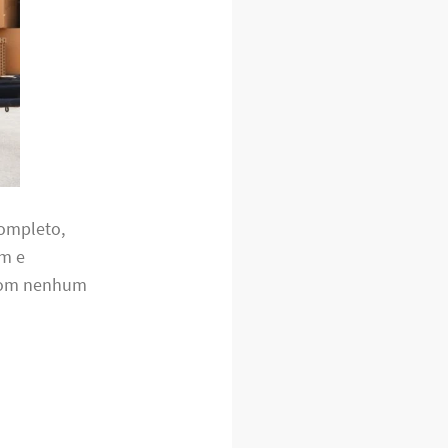
completo,
em e
 com nenhum