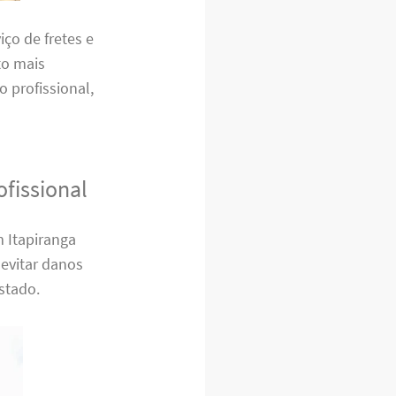
ço de fretes e
to mais
o profissional,
fissional
m Itapiranga
 evitar danos
stado.