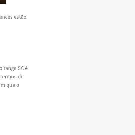
tences estão
piranga SC é
 termos de
om que o