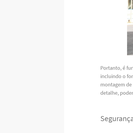
Portanto, é f
incluindo o f
montagem de m
detalhe, pode
Segurança