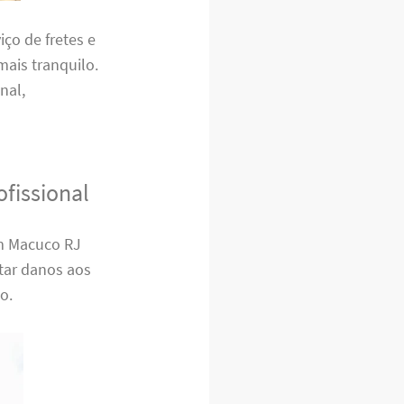
ço de fretes e
ais tranquilo.
nal,
fissional
em Macuco RJ
itar danos aos
o.