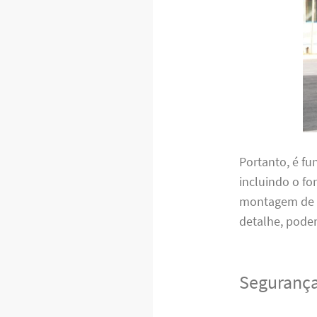
Portanto, é f
incluindo o f
montagem de m
detalhe, pode
Segurança