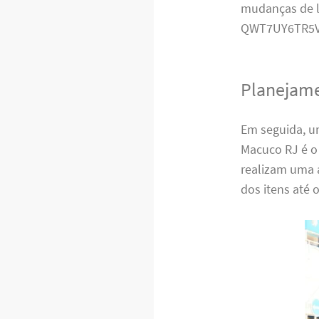
mudanças de l
QWT7UY6TR5V
Planejame
Em seguida, u
Macuco RJ é o
realizam uma 
dos itens até 