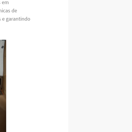
s em
nicas de
s e garantindo