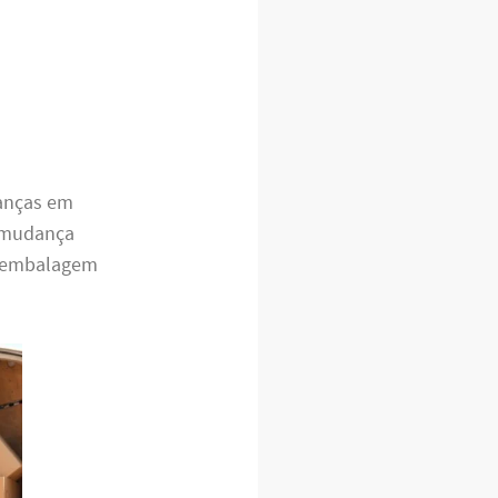
danças em
mudança
a embalagem