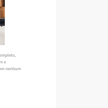
completo,
em e
 com nenhum