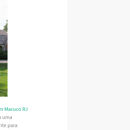
em Macuco RJ
em uma
nte para