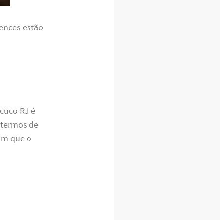
tences estão
cuco RJ é
 termos de
om que o