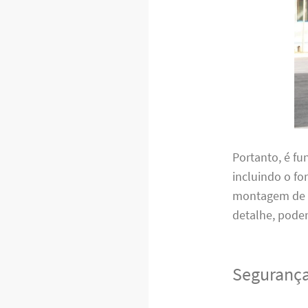
Portanto, é f
incluindo o f
montagem de m
detalhe, pode
Segurança