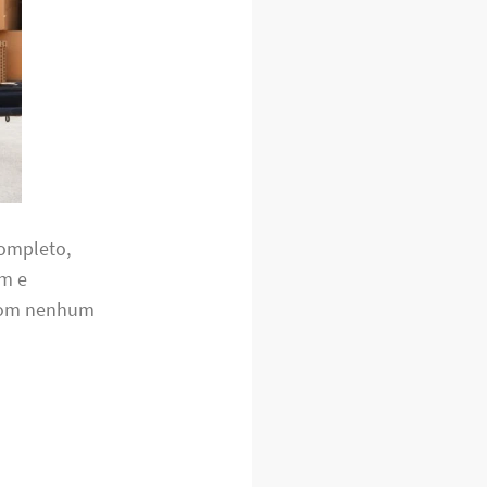
completo,
em e
 com nenhum