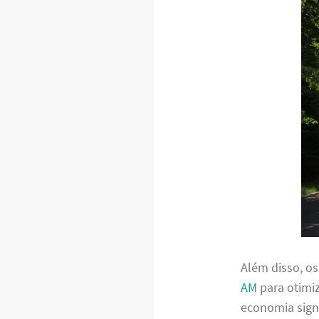
Além disso, o
AM
para otimiz
economia signi