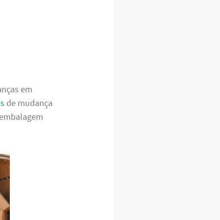
danças em
as
de mudança
a embalagem