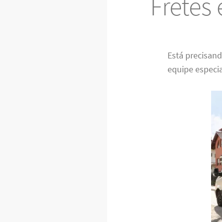
Fretes
Está precisan
equipe especia