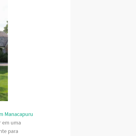
em Manacapuru
ar em uma
nte para