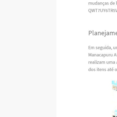
mudanças de l
QWT7UY6TR5V
Planejame
Em seguida, u
Manacapuru AM
realizam uma 
dos itens até 