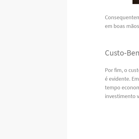
Consequenteme
em boas mãos,
Custo-Ben
Por fim, o cu
é evidente. E
tempo economi
investimento v