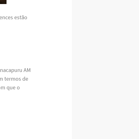
tences estão
Manacapuru AM
em termos de
om que o