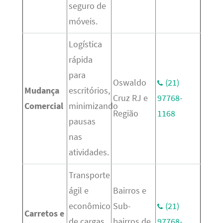
seguro de
móveis.
Logística
rápida
para
Oswaldo
(21)
Mudança
escritórios,
Cruz RJ e
97768-
Comercial
minimizando
Região
1168
pausas
nas
atividades.
Transporte
ágil e
Bairros e
econômico
Sub-
(21)
Carretos e
de cargas,
bairros de
97768-