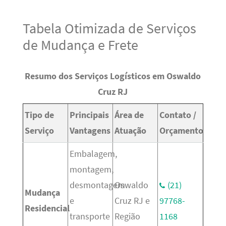
Tabela Otimizada de Serviços
de Mudança e Frete
Resumo dos Serviços Logísticos em Oswaldo
Cruz RJ
Tipo de
Principais
Área de
Contato /
Serviço
Vantagens
Atuação
Orçamento
Embalagem,
montagem,
desmontagem
Oswaldo
(21)
Mudança
e
Cruz RJ e
97768-
Residencial
transporte
Região
1168