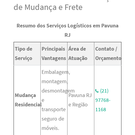
de Mudança e Frete
Resumo dos Serviços Logísticos em Pavuna
RJ
Tipo de
Principais
Área de
Contato /
Serviço
Vantagens
Atuação
Orçamento
Embalagem,
montagem,
desmontagem
(21)
Mudança
Pavuna RJ
e
97768-
Residencial
e Região
transporte
1168
seguro de
móveis.