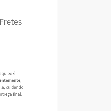
Fretes
equipe é
entemente
,
la, cuidando
trega final,