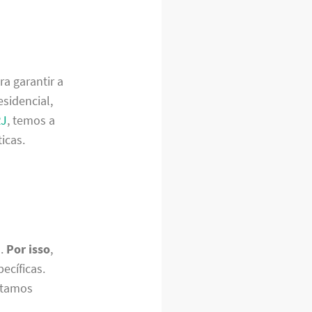
a garantir a
sidencial,
RJ
, temos a
icas.
s.
Por isso
,
ecíficas.
estamos