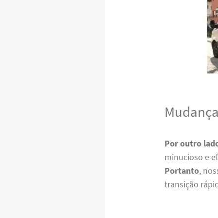
Mudanças
Por outro lad
minucioso e ef
Portanto
, no
transição rápi