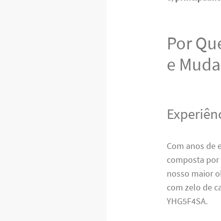
Por Que
e Muda
Experiên
Com anos de e
composta por 
nosso maior o
com zelo de ca
YHG5F4SA.