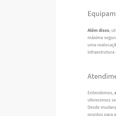
Equipame
Além disso
, u
máxima segura
uma realocaç
infraestrutura
Atendime
Entendemos,
oferecemos ser
Desde mudança
prontos para 