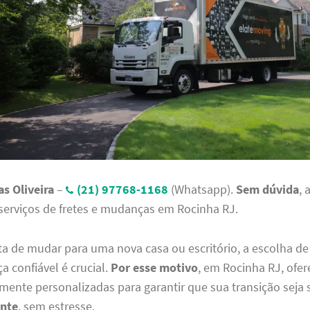
s Oliveira
–
(21) 97768-1168
(Whatsapp).
Sem dúvida
, 
serviços de fretes e mudanças em Rocinha RJ.
a de mudar para uma nova casa ou escritório, a escolha de
a confiável é crucial.
Por esse motivo
, em Rocinha RJ, ofe
mente personalizadas para garantir que sua transição seja 
ente
, sem estresse.