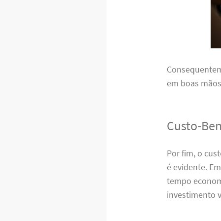
Consequenteme
em boas mãos,
Custo-Ben
Por fim, o cu
é evidente. E
tempo economi
investimento v