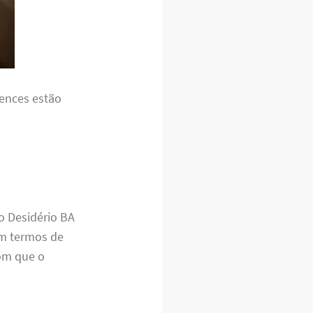
tences estão
o Desidério BA
em termos de
om que o