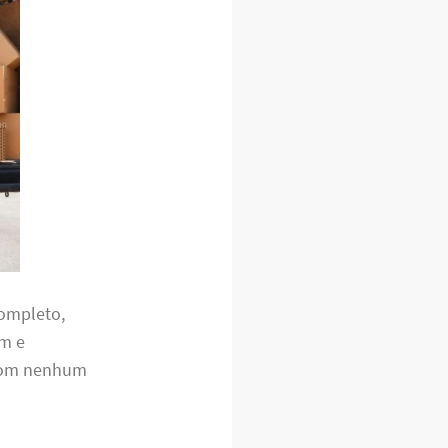
completo,
em e
 com nenhum