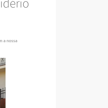
idério
m a nossa