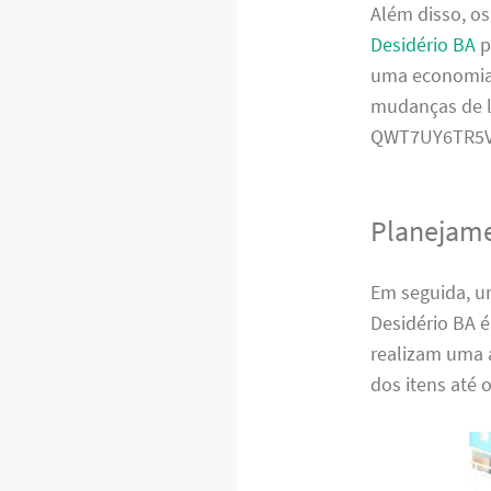
Além disso, o
Desidério BA
p
uma economia s
mudanças de l
QWT7UY6TR5V
Planejame
Em seguida, u
Desidério BA é
realizam uma 
dos itens até 