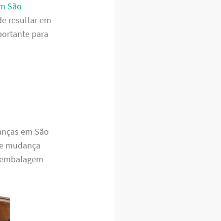
em São
de resultar em
portante para
danças em São
e mudança
a embalagem