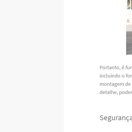
Portanto, é f
incluindo o f
montagem de m
detalhe, pode
Segurança