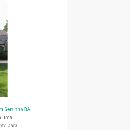
em Serrinha BA
em uma
nte para