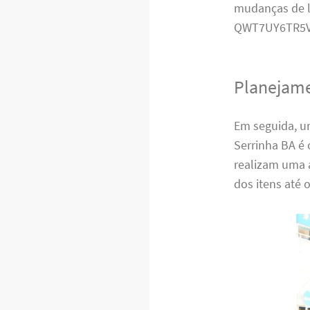
mudanças de l
QWT7UY6TR5V
Planejame
Em seguida, u
Serrinha BA é
realizam uma 
dos itens até 