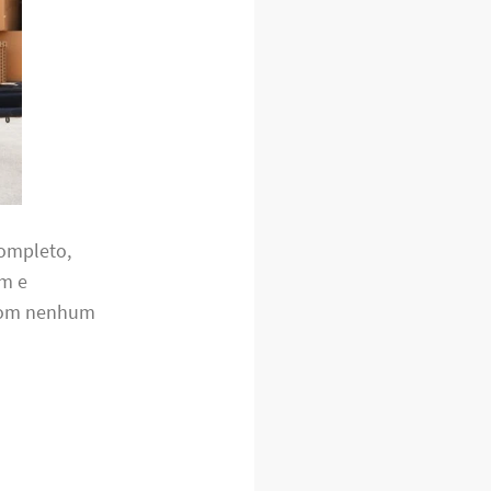
completo,
em e
 com nenhum