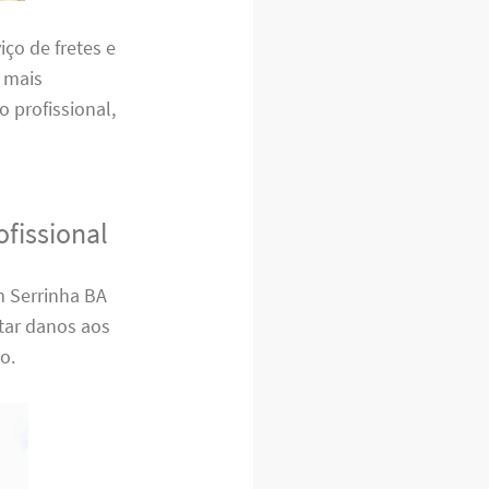
ço de fretes e
 mais
o profissional,
fissional
m Serrinha BA
itar danos aos
o.