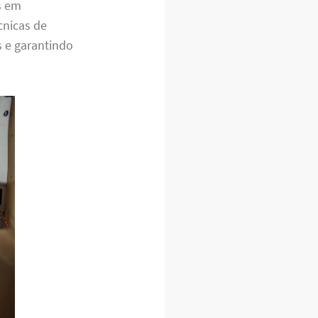
s em
cnicas de
s e garantindo