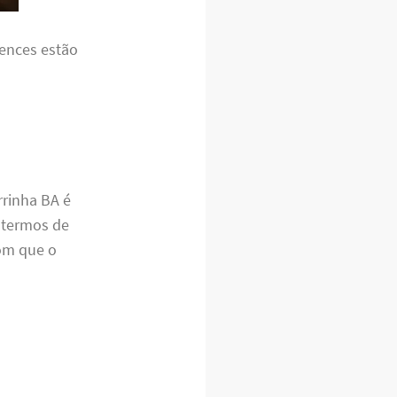
tences estão
rrinha BA é
 termos de
om que o