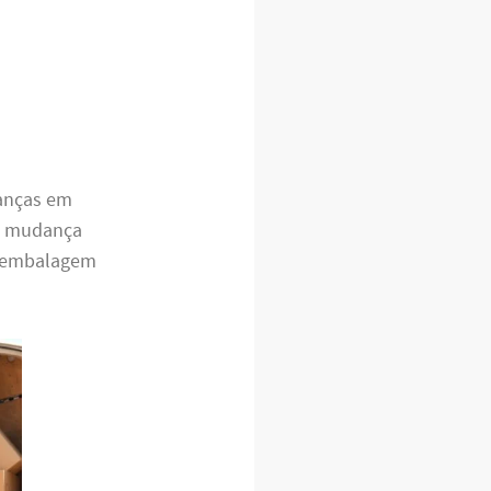
danças em
 mudança
a embalagem