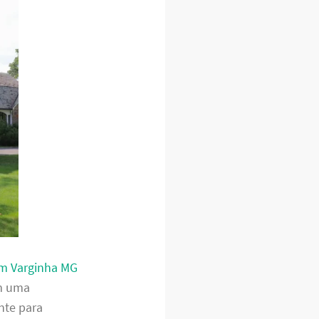
em Varginha MG
em uma
nte para