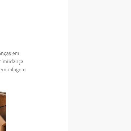
danças em
e mudança
a embalagem