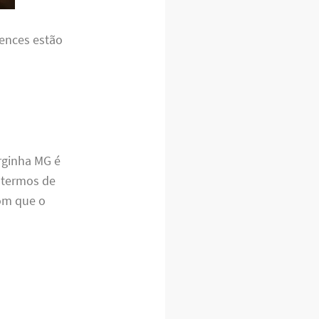
tences estão
rginha MG é
 termos de
om que o