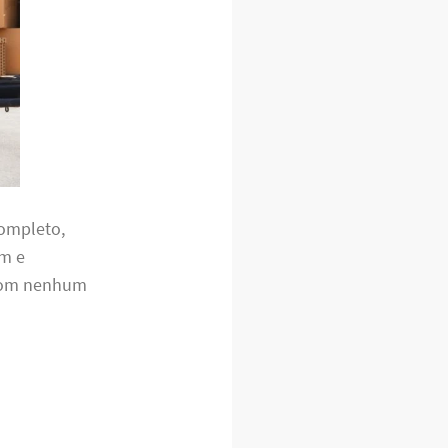
completo,
em e
 com nenhum