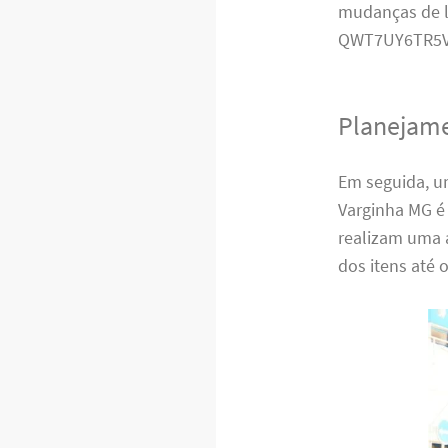
mudanças de l
QWT7UY6TR5V
Planejame
Em seguida, u
Varginha MG é
realizam uma 
dos itens até 