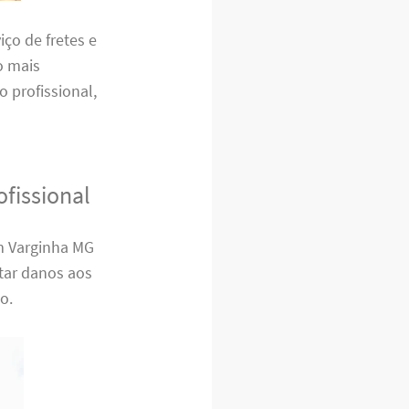
ço de fretes e
o mais
o profissional,
fissional
em Varginha MG
itar danos aos
o.