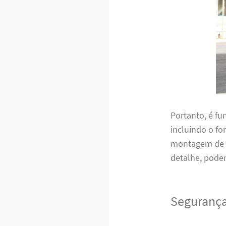
Portanto, é f
incluindo o f
montagem de m
detalhe, pode
Segurança