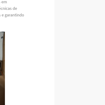
s em
écnicas de
s e garantindo