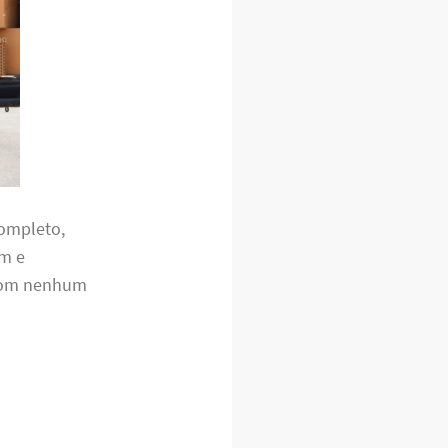
completo,
em e
 com nenhum