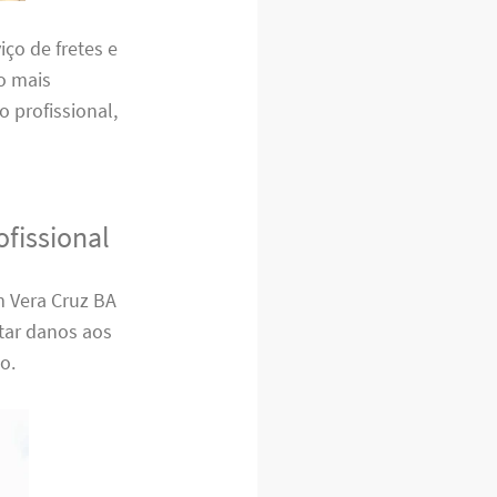
ço de fretes e
o mais
o profissional,
fissional
m Vera Cruz BA
itar danos aos
o.