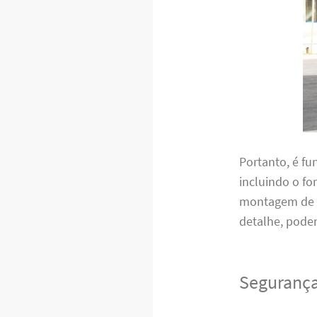
Portanto, é f
incluindo o f
montagem de m
detalhe, pode
Segurança