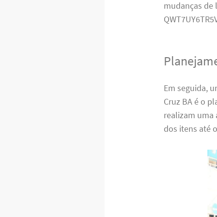
mudanças de l
QWT7UY6TR5V
Planejame
Em seguida, u
Cruz BA é o p
realizam uma 
dos itens até 